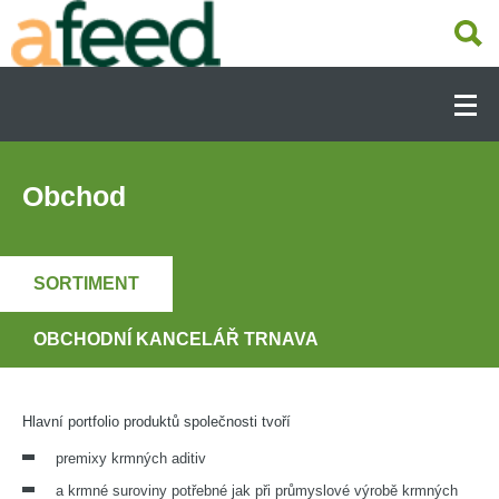
Přejít
k
hlavnímu
Hlavní
obsahu
navigace
-
Dcery
ÚVOD
(CS)
Obchod
O SPOLEČNOSTI
SORTIMENT
VÝROBA KRMIV
OBCHODNÍ KANCELÁŘ TRNAVA
OBCHOD
Hlavní portfolio produktů společnosti tvoří
premixy krmných aditiv
ŽIVOČIŠNÁ VÝROBA
a krmné suroviny potřebné jak při průmyslové výrobě krmných