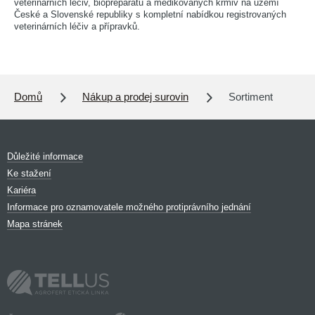
veterinárních léčiv, biopreparátů a medikovaných krmiv na území
České a Slovenské republiky s kompletní nabídkou registrovaných
veterinárních léčiv a přípravků.
Domů
Nákup a prodej surovin
Sortiment
Důležité informace
Ke stažení
Kariéra
Informace pro oznamovatele možného protiprávního jednání
Mapa stránek