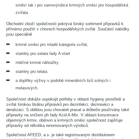
směsí tak i pro samovýrobce krmných směsí pro hospodářská
zvířata .
ŘÍZENÍ KVALITY
Obchodní zboží společnosti pokrývá široký sortiment přípravků k
přímému použití v chovech hospodářských zvířat. Součástí nabídky
jsou speciálně
KONTAKTY
krmné směsi pro mladé kategorie zvířat,
startéry pro selata řady A-start
KARIÉRA
mléčné krmné náhražky
startéry pro telata.
AKTUALITY
a doplňky výživy v podobě minerálních lizů solných i
melasových.
Společnost dokáže uspokojit potřeby v oblasti hygieny prostředí a
zvířat širokou škálou přípravků pro dezinfekci, dezinsekci a
deratizaci. S oblibou jsou chovateli prasat a drůbeže používány také
přípravky na snížení ph řady Acid A-Mix. V oblasti konzervace
objemných krmiv, obilovin a krmných směsí společnost zajišťuje
přípravky od několika renomovaných výrobců.
Společnost AFEED, a.s. je také registrovaným distributorem